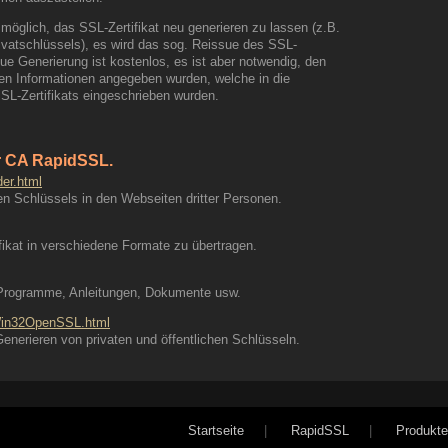
 möglich, das SSL-Zertifikat neu generieren zu lassen (z.B.
vatschlüssels), es wird das sog. Reissue des SSL-
eue Generierung ist kostenlos, es ist aber notwendig, den
en Informationen angegeben wurden, welche in die
SL-Zertifikats eingeschrieben wurden.
r CA RapidSSL.
er.html
en Schlüssels in den Webseiten dritter Personen.
fikat in verschiedene Formate zu übertragen.
Programme, Anleitungen, Dokumente usw.
Win32OpenSSL.html
erieren von privaten und öffentlichen Schlüsseln.
Startseite
|
RapidSSL
|
Produkte