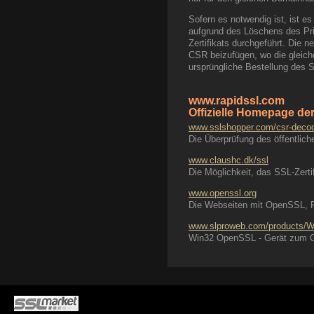
Sofern es notwendig ist, ist es
aufgrund des Löschens des Pri
Zertifikats durchgeführt. Die n
CSR beizufügen, wo die gleich
ursprüngliche Bestellung des S
www.rapidssl.com
Offizielle Homepage de
www.sslshopper.com/csr-decod
Die Überprüfung des öffentlich
www.claushc.dk/ssl
Die Möglichkeit, das SSL-Zerti
www.openssl.org
Die Webseiten mit OpenSSL, 
www.slproweb.com/products/
Win32 OpenSSL - Gerät zum Gen