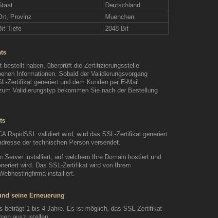
Staat
Deutschland
Ort, Provinz
Muenchen
Bit-Tiefe
2048 Bit
ats
bestellt haben, überprüft die Zertifizierungsstelle
nen Informationen. Sobald der Validierungsvorgang
L-Zertifikat generiert und dem Kunden per E-Mail
n zum Validierungstyp bekommen Sie nach der Bestellung
ts
A RapidSSL validiert wird, wird das SSL-Zertifikat generiert
adresse der technischen Person versendet.
m Server installiert, auf welchem Ihre Domain hostiert und
neriert wird. Das SSL-Zertifikat wird von Ihrem
Webhostingfirma installiert.
 und seine Erneuerung
s beträgt 1 bis 4 Jahre. Es ist möglich, das SSL-Zertifikat
men auszustellen.