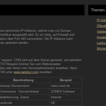
Themen
IP-Adr
Öffent
 eine bestimmte IP-Adresse, welche man zur Domain
Validie
rtifikat ausgestellt wird. Es ist nötig, auf Firewall und
Instala
tion über Port
443
zuzuordnen. Die IP-Adresse kann
ikats geändert werden.
Laufze
Wichti
T request, CSR) wird auf dem Server generiert, auf welchem
en TXT-Request können Sie vom Webverwalter
iten oder direkt vom Serveradministrator erwerben. Nach
 CSR unter
www.rapidssl.com
erwerben.
Beschreibung
Beispiel
Genauer Domainname
www.zoner.de
Firmenname - Domaininhaber
ZONER Software
Niederlassung, Zweck
Internet
Landcode
DE